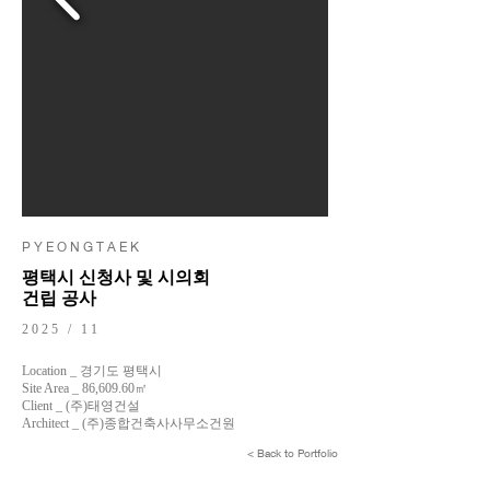
P Y E O N G T A E K
평택시 신청사 및 시의회
건립 공사
2025 / 11
Location _ 경기도 평택시
Site Area _ 86,609.60㎡
Client _ (주)태영건설
Architect _ (주)종합건축사사무소건원
< Back to Portfolio