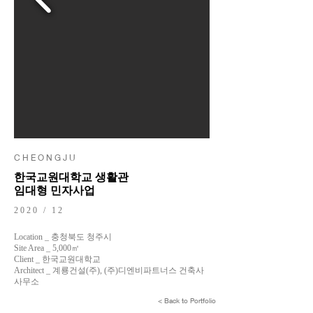
C H E O N G J U
한국교원대학교 생활관
임대형 민자사업
2020 / 12
Location _ 충청북도 청주시
Site Area _ 5,000㎡
Client _ 한국교원대학교
Architect _ 계룡건설(주), (주)디엔비파트너스 건축사
사무소
< Back to Portfolio