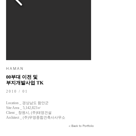
H A M A N
00부대 이전 및
부지개발사업 TK
2010 / 01
Location _ 경상남도 함안군
Site Area _ 5,142,823㎡
Client _ 창원시, (주)태영건설
Architect _ (주)무영종합건축사사무소
< Back to Portfolio