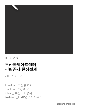
B U S A N
부산국제아트센터
건립공사 현상설계
2017 / 02
Location _ 부산광역시
Site Area _ 29,408㎡
Client _ 부산도시공사
Architect _ DMP건축사사무소
< Back to Portfolio