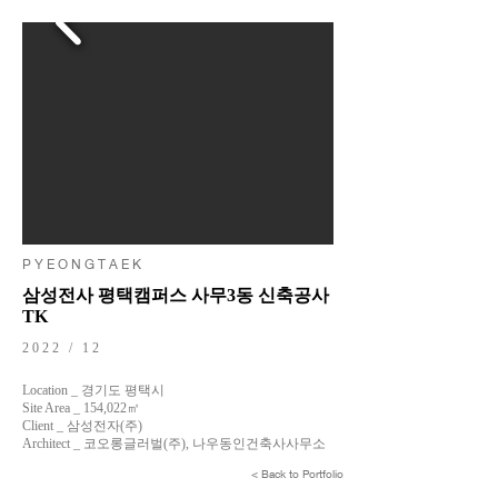
P Y E O N G T A E K
삼성전사 평택캠퍼스 사무3동 신축공사
TK
2022 / 12
Location _ 경기도 평택시
Site Area _ 154,022㎡
Client _ 삼성전자(주)
Architect _ 코오롱글러벌(주), 나우동인건축사사무소
< Back to Portfolio