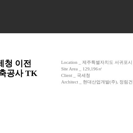
제청 이전
Location _ 제주특별자치도 서귀포시
Site Area _ 129,196㎡
축공사 TK
Client _ 국세청
Architect _ 현대산업개발(주), 정림