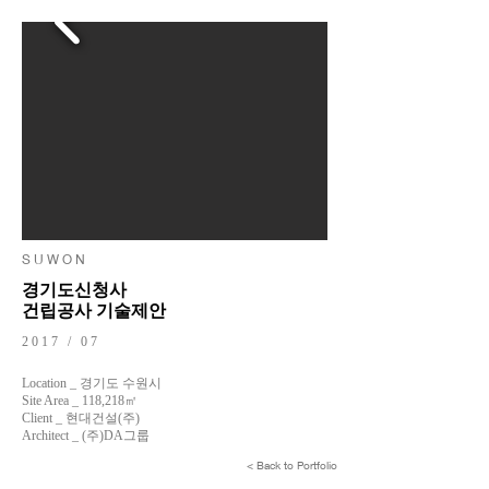
S U W O N
경기도신청사
건립공사​ 기술제안
2017 / 07
Location _ 경기도 수원시
Site Area _ 118,218㎡
Client _ 현대건설(주)
Architect _ (주)DA그룹
< Back to Portfolio