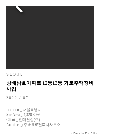
S E O U L
방배삼호아파트 12동13동 가로주택정비
사업
2022 / 07
Location _ 서울특별시
Site Area _ 4,820.80㎡
Client _ 현대건설(주)
Architect _(주)HJDP건축사사무소
< Back to Portfolio