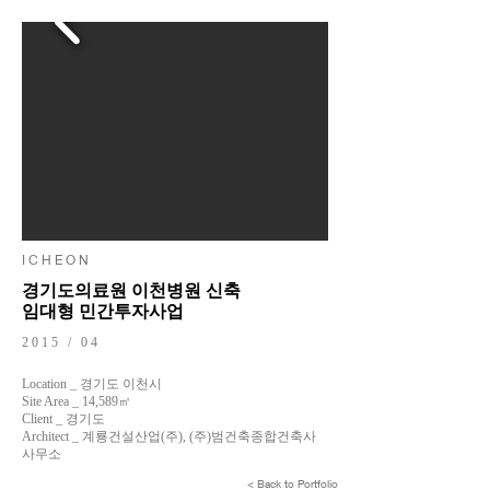
I C H E O N
경기도의료원 이천병원 신축
임대형 민간투자사업
2015 / 04
Location _ 경기도 이천시
Site Area _ 14,589㎡
Client _ 경기도
Architect _ 계룡건설산업(주), (주)범건축종합건축사
사무소
< Back to Portfolio