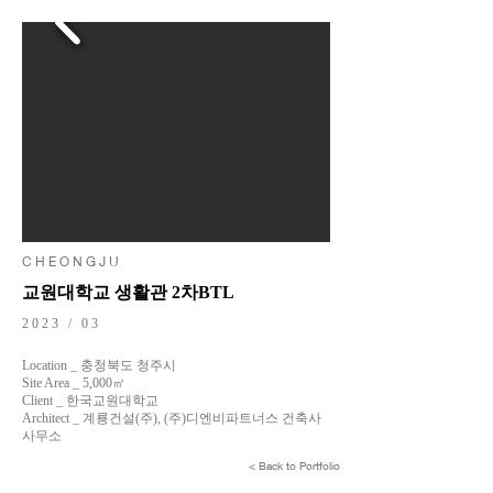
C H E O N G J U
교원대학교 생활관 2차BTL
2023 / 03
Location _ 충청북도 청주시
Site Area _ 5,000㎡
Client _ 한국교원대학교
Architect _ 계룡건설(주), (주)디엔비파트너스 건축사
사무소
< Back to Portfolio