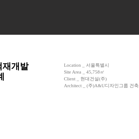
택재개발
Location _ 서울특별시
Site Area _ 45,758㎡
계
Client _ 현대건설(주)
Architect _ (주)A&U디자인그룹 