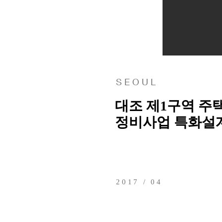
S E O U L
대조 제1구역 주
정비사업 특화설
2017 / 04