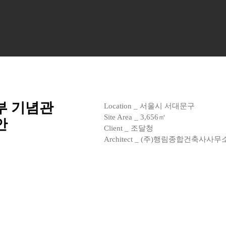
부 기념관
Location _ 서울시 서대문구
Site Area _ 3,656㎡
안
Client _ 조달청
Architect _ (주)행림종합건축사사무