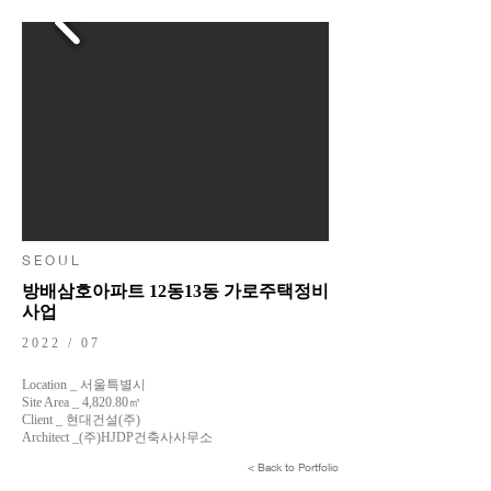
S E O U L
방배삼호아파트 12동13동 가로주택정비
사업
2022 / 07
Location _ 서울특별시
Site Area _ 4,820.80㎡
Client _ 현대건설(주)
Architect _(주)HJDP건축사사무소
< Back to Portfolio