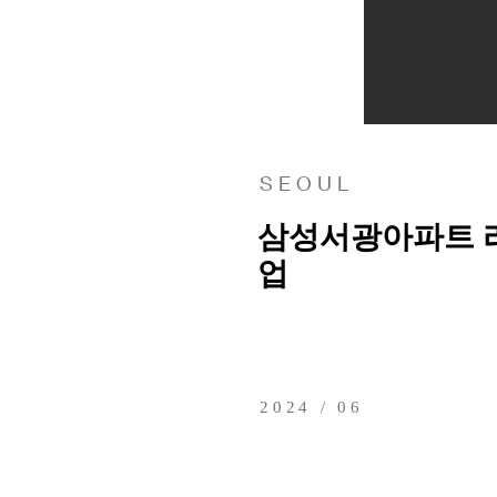
S E O U L
삼성서광아파트 
업
2024 / 06