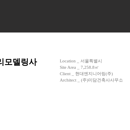
리모델링사
Location _ 서울특별시
Site Area _ 7,258.8㎡
Client _ 현대엔지니어링(주)
Architect _ (주)미담건축사사무소