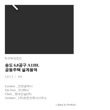
S O N G D O
송도 6,8공구 A11BL
공동주택 설계용역
2015 / 09
Location _ 인천광역시
Site Area _ 93,496㎡
Client _ 현대건설(주)
Architect _ (주)토문건축사사무소
< Back to Portfolio