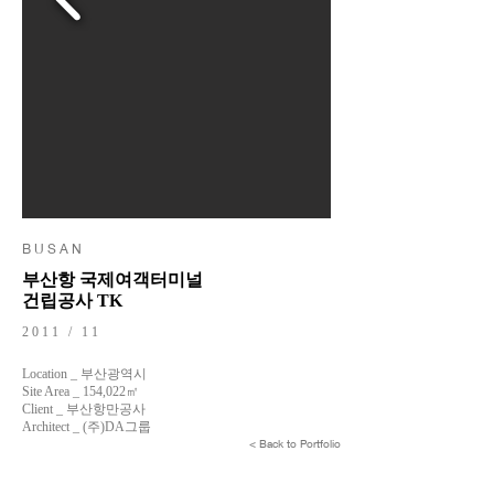
B U S A N
부산항 국제여객터미널
건립공사 TK
2011 / 11
Location _ 부산광역시
Site Area _ 154,022㎡
Client _ 부산항만공사
Architect _ (주)DA그룹
< Back to Portfolio