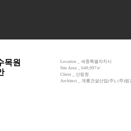
수목원
Location _ 세종특별자치시
Site Area _ 649,997㎡
안
Client _ 산림청
Architect _ 계룡건설산업(주), 