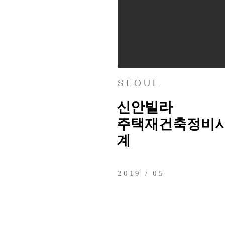
S E O U L
신안빌라
주택재건축정비사
계
2019 / 05