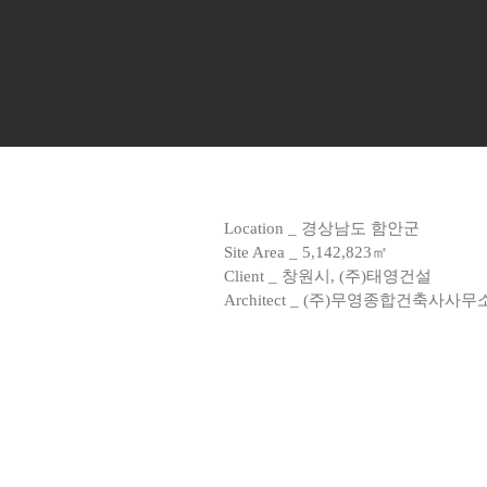
Location _ 경상남도 함안군
Site Area _ 5,142,823㎡
Client _ 창원시, (주)태영건설
Architect _ (주)무영종합건축사사무